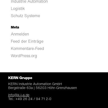
Industrie Automation
Logistik
Schutz Systeme
Meta
Anmelden
Feed der Einträge
Kommentare-Feed
WordPress.org
KERN Gruppe
KERN Industrie Automation
GmbH
Bergstraße 63a |
56203 Höhr-Grenzhausen
info@k-i-a.de
Tel.: +49 26 24 / 94 71 2-0