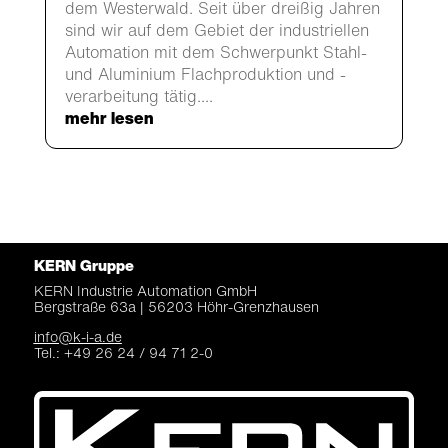
dem Westerwald. Seit über dreißig Jahren
sind wir auf dem Gebiet der industriellen
Automation mit dem Schwerpunkt Stahl-
und Aluminium Flachproduktion und -
verarbeitung tätig....
mehr lesen
KERN Gruppe
KERN Industrie Automation
GmbH
Bergstraße 63a |
56203 Höhr-Grenzhausen
info@k-i-a.de
Tel.: +49 26 24 / 94 71 2-0