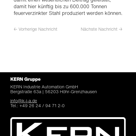
damit hier künftig bis zu 600.000 Tonnen
feuerverzinkter Stahl produziert werden können.
←
Vorherige Nachricht
Nächste Nachricht
→
KERN Gruppe
KERN Industrie Automation
GmbH
Bergstraße 63a |
56203 Höhr-Grenzhausen
info@k-i-a.de
Tel.: +49 26 24 / 94 71 2-0